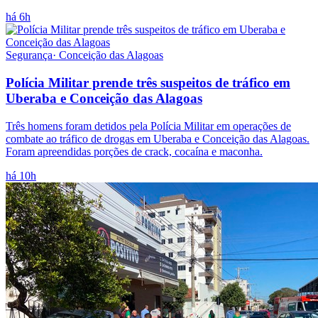
há 6h
Segurança
·
Conceição das Alagoas
Polícia Militar prende três suspeitos de tráfico em
Uberaba e Conceição das Alagoas
Três homens foram detidos pela Polícia Militar em operações de
combate ao tráfico de drogas em Uberaba e Conceição das Alagoas.
Foram apreendidas porções de crack, cocaína e maconha.
há 10h