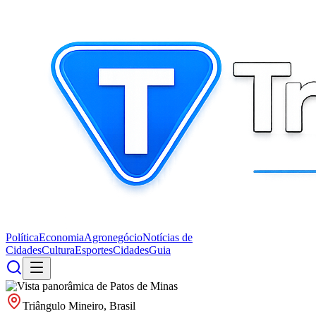
Política
Economia
Agronegócio
Notícias de
Cidades
Cultura
Esportes
Cidades
Guia
Triângulo Mineiro, Brasil