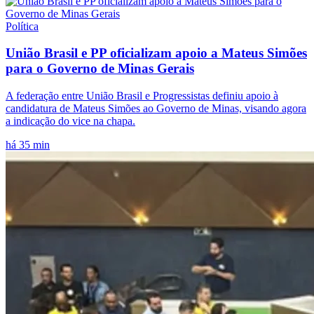
Política
União Brasil e PP oficializam apoio a Mateus Simões
para o Governo de Minas Gerais
A federação entre União Brasil e Progressistas definiu apoio à
candidatura de Mateus Simões ao Governo de Minas, visando agora
a indicação do vice na chapa.
há 35 min