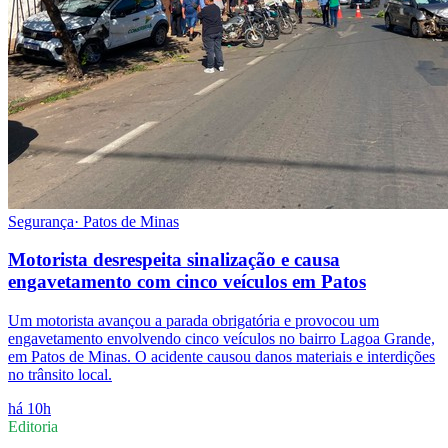
Segurança
·
Patos de Minas
Motorista desrespeita sinalização e causa
engavetamento com cinco veículos em Patos
Um motorista avançou a parada obrigatória e provocou um
engavetamento envolvendo cinco veículos no bairro Lagoa Grande,
em Patos de Minas. O acidente causou danos materiais e interdições
no trânsito local.
há 10h
Editoria