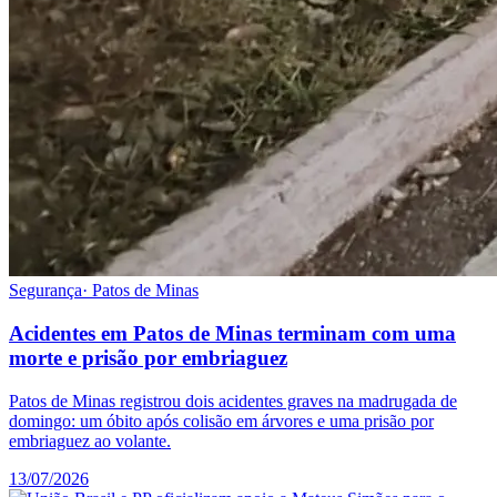
Segurança
·
Patos de Minas
Acidentes em Patos de Minas terminam com uma
morte e prisão por embriaguez
Patos de Minas registrou dois acidentes graves na madrugada de
domingo: um óbito após colisão em árvores e uma prisão por
embriaguez ao volante.
13/07/2026