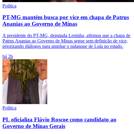
Política
PT-MG mantém busca por vice em chapa de Patrus
Ananias ao Governo de Minas
A presidente do PT-MG, deputada Leninha, afirmou que a chapa de
Patrus Ananias ao Governo de Minas segue sem definição de vice,
priorizando diálogos para ampliar o palanque de Lula no estado.
há 2h
Política
PL oficializa Flávio Roscoe como candidato ao
Governo de Minas Gerais