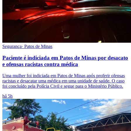
Segurança
·
Patos de Minas
Paciente é indiciada em Patos de Minas por desacato
e ofensas racistas contra médica
Uma mulher foi indiciada em Patos de Minas após proferir ofensas
racistas e desacatar uma médica em uma unidade de saúde. O caso
foi concluído pela Polícia Civil e segue para o Ministério Público.
há 5h