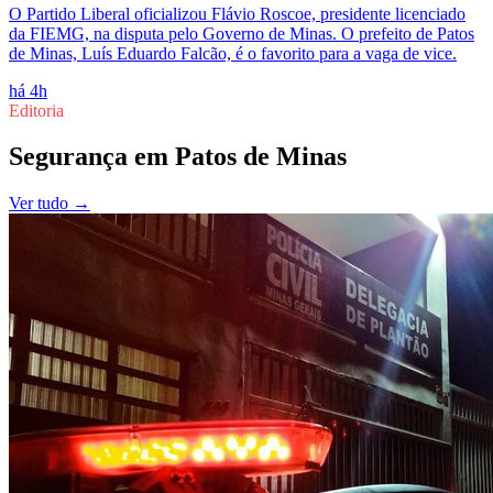
O Partido Liberal oficializou Flávio Roscoe, presidente licenciado
da FIEMG, na disputa pelo Governo de Minas. O prefeito de Patos
de Minas, Luís Eduardo Falcão, é o favorito para a vaga de vice.
há 4h
Editoria
Segurança
em
Patos de Minas
Ver tudo →