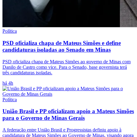
Política
PSD oficializa chapa de Mateus Simões e define
candidaturas isoladas ao Senado em Minas
PSD oficializa chapa de Mateus Simões ao governo de Minas com
Danilo de Castro como vice. Para o Senado, base governista terá
três candidaturas isoladas.
há 4h
Política
União Brasil e PP oficializam apoio a Mateus Simões
para o Governo de Minas Gerais
A federação entre União Brasil e Progressistas definiu apoio à
candidatura de Mateus Simões ao Governo de Minas, visando agora