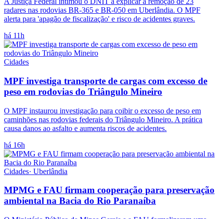
A Justiça Federal intimou o DNIT a explicar a remoção de 23
radares nas rodovias BR-365 e BR-050 em Uberlândia. O MPF
alerta para 'apagão de fiscalização' e risco de acidentes graves.
há 11h
Cidades
MPF investiga transporte de cargas com excesso de
peso em rodovias do Triângulo Mineiro
O MPF instaurou investigação para coibir o excesso de peso em
caminhões nas rodovias federais do Triângulo Mineiro. A prática
causa danos ao asfalto e aumenta riscos de acidentes.
há 16h
Cidades
·
Uberlândia
MPMG e FAU firmam cooperação para preservação
ambiental na Bacia do Rio Paranaíba