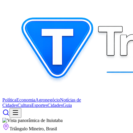
Política
Economia
Agronegócio
Notícias de
Cidades
Cultura
Esportes
Cidades
Guia
Triângulo Mineiro, Brasil