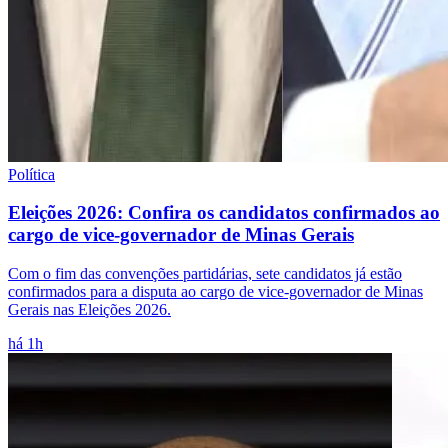
Política
Eleições 2026: Confira os candidatos confirmados ao
cargo de vice-governador de Minas Gerais
Com o fim das convenções partidárias, sete candidatos já estão
confirmados para a disputa ao cargo de vice-governador de Minas
Gerais nas Eleições 2026.
há 1h