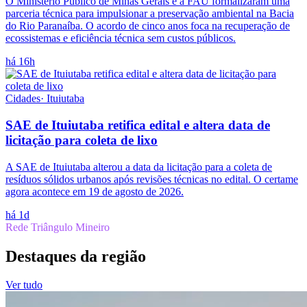
O Ministério Público de Minas Gerais e a FAU formalizaram uma
parceria técnica para impulsionar a preservação ambiental na Bacia
do Rio Paranaíba. O acordo de cinco anos foca na recuperação de
ecossistemas e eficiência técnica sem custos públicos.
há 16h
Cidades
·
Ituiutaba
SAE de Ituiutaba retifica edital e altera data de
licitação para coleta de lixo
A SAE de Ituiutaba alterou a data da licitação para a coleta de
resíduos sólidos urbanos após revisões técnicas no edital. O certame
agora acontece em 19 de agosto de 2026.
há 1d
Rede Triângulo Mineiro
Destaques da região
Ver tudo