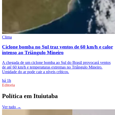
Clima
Ciclone bomba no Sul traz ventos de 60 km/h e calor
intenso ao Triângulo Mineiro
A chegada de um ciclone bomba ao Sul do Brasil provocará ventos
de até 60 km/h e temperaturas extremas no Triângulo Mineiro.
Umidade do ar pode cair a níveis críticos.
há 1h
Editoria
Política
em
Ituiutaba
Ver tudo →