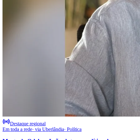
Destaque regional
Em toda a rede
· via
Uberlândia
·
Política