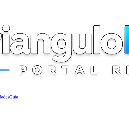
dades
Guia