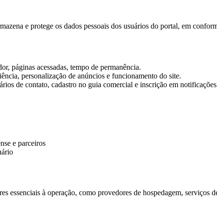
 armazena e protege os dados pessoais dos usuários do portal, em confo
ador, páginas acessadas, tempo de permanência.
diência, personalização de anúncios e funcionamento do site.
ios de contato, cadastro no guia comercial e inscrição em notificações
nse e parceiros
uário
s essenciais à operação, como provedores de hospedagem, serviços de