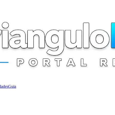
dades
Guia