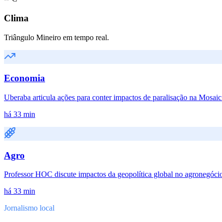
Clima
Triângulo Mineiro em tempo real.
Economia
Uberaba articula ações para conter impactos de paralisação na Mosaic 
há 33 min
Agro
Professor HOC discute impactos da geopolítica global no agronegóc
há 33 min
Jornalismo local