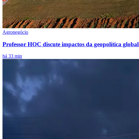
Agronegócio
Professor HOC discute impactos da geopolítica glob
há 33 min