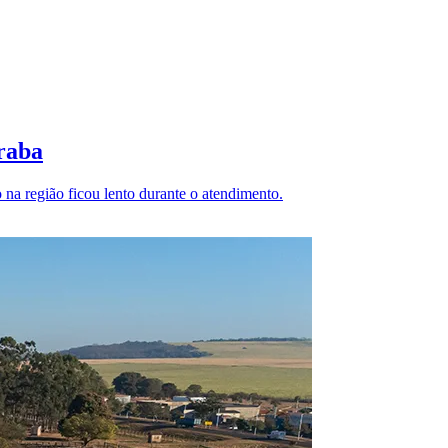
raba
na região ficou lento durante o atendimento.