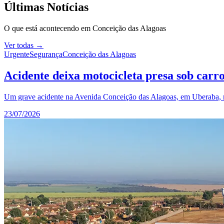
Últimas Notícias
O que está acontecendo em
Conceição das Alagoas
Ver todas →
Urgente
Segurança
Conceição das Alagoas
Acidente deixa motocicleta presa sob car
Um grave acidente na Avenida Conceição das Alagoas, em Uberaba, resu
23/07/2026